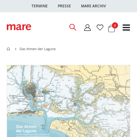
TERMINE
PRESSE
MARE ARCHIV
Warenkor
Artikel
0
Nav
ums
Das Atmen der Lagune
Zum
Zum
Ende
Anfang
der
der
Bildgalerie
Bildgalerie
springen
springen