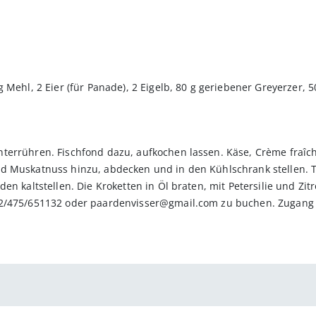
 Mehl, 2 Eier (für Panade), 2 Eigelb, 80 g geriebener Greyerzer, 5
terrühren. Fischfond dazu, aufkochen lassen. Käse, Crème fraîc
d Muskatnuss hinzu, abdecken und in den Kühlschrank stellen. T
en kaltstellen. Die Kroketten in Öl braten, mit Petersilie und Zi
2/475/651132 oder paardenvisser@gmail.com zu buchen. Zugang z