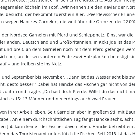
seegarnelen köcheln im Topf. „Wir nennen sie den Kaviar der Nor
de, besucht, der bekommt zuerst ein Bier. „Peerdevisscher Bruine
 wegen Hanckes Garnelen, die weit über die Grenzen der 22 0
n der Nordsee Garnelen mit Pferd und Schleppnetz. Einst war die
ederlanden, Deutschland und Großbritannien. In Koksijde ist das P
it und breit, an dem Garnelen noch mit dem Pferd gefangen werde
 sich her, an dessen vorderem Ende zwei Holzplanken befestigt sin
uf – und treiben sie ins Netz.
uli und September bis November. „Dann ist das Wasser acht bis z
t, desto besser.“ Dabei hat Hancke das Fischen gar nicht von der
 zu ihm und fragte: „Du hast doch Pferde. Willst du das nicht m
 sind es 15: 13 Männer und neuerdings auch zwei Frauen.
 von ihrer Arbeit leben. Seit Garnelen aber in großem Stil mit 
tabel. An einem durchschnittlichen Tag fängt Hancke sechs, acht
igen Job kann keiner der Fischer davon leben. Hancke betreibt ein 
enn das Touristenamt unterstützt die Fischer. Seit 2013 ist das