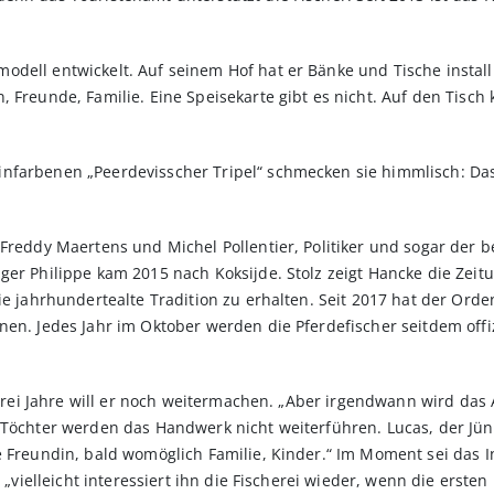
dell entwickelt. Auf seinem Hof hat er Bänke und Tische installi
, Freunde, Familie. Eine Speisekarte gibt es nicht. Auf den Tisc
farbenen „Peerdevisscher Tripel“ schmecken sie himmlisch: Das 
Freddy Maertens und Michel Pollentier, Politiker und sogar der be
ger Philippe kam 2015 nach Koksijde. Stolz zeigt Hancke die Zeitu
ie jahrhunderte­alte Tradition zu erhalten. Seit 2017 hat der Orde
en. Jedes Jahr im Oktober werden die Pferdefischer seitdem offiz
, drei Jahre will er noch weiter­machen. „Aber irgendwann wird das
 Töchter werden das Handwerk nicht weiterführen. Lucas, der Jü
e Freundin, bald womöglich Familie, Kinder.“ Im Moment sei das 
, „vielleicht interessiert ihn die Fischerei wieder, wenn die erste