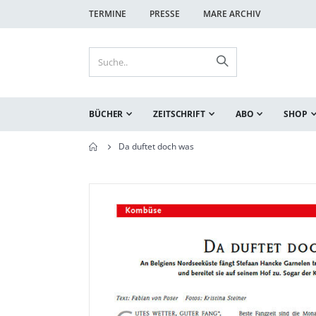
TERMINE
PRESSE
MARE ARCHIV
BÜCHER
ZEITSCHRIFT
ABO
SHOP
Da duftet doch was
Zum
Zum
Ende
Anfang
der
der
Bildgalerie
Bildgalerie
springen
springen