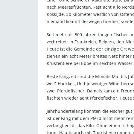
nach Meeresfrüchten. Fast acht Kilo Nord
Koksijde, 30 Kilometer westlich von Osten
niemand kommt deswegen hierher, sondern
Seit mehr als 500 Jahren fangen Fischer a
verbreitet: in Frankreich, Belgien, den Ni
Heute ist die Gemeinde der einzige Ort we
ziehen ein acht Meter breites Netz hinter
Krustentiere bei Ebbe im seichten Wasser a
Beste Fangzeit sind die Monate Mai bis J
weiß Hancke. „Und je weniger Wind herrsch
zwei Pferdefischer. Damals kam ein Freund
fischten wieder acht Pferdefischer. Heute
Jahrhundertelang konnten die Fischer gut
ist der Fang mit dem Pferd nicht mehr ren
verlangt er für das Kilo. Ohne einen richt
kann. Häufig auch mit Touristengruppen, d