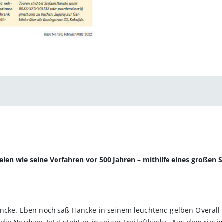
elen wie seine Vorfahren vor 500 Jahren – mithilfe eines großen 
ancke. Eben noch saß Hancke in seinem leuchtend gelben Overall i
ie Nordsee. Jetzt steht er in seiner Freiluftküche. Aus dem riesi