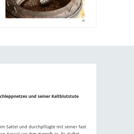
Schleppnetzes und seiner Kaltblutstute
m Sattel und durchpflügte mit seiner fast
gen Kessel vor ihm dampft es. Es duftet