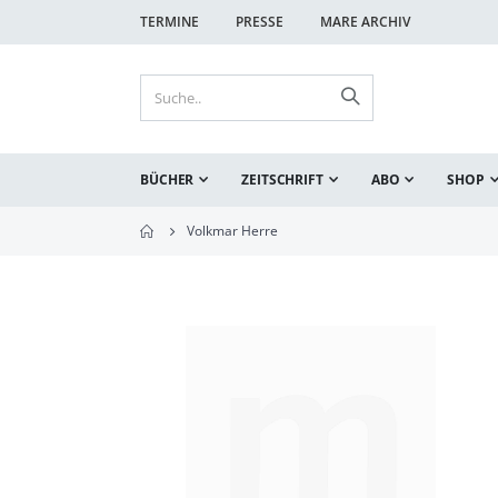
TERMINE
PRESSE
MARE ARCHIV
BÜCHER
ZEITSCHRIFT
ABO
SHOP
Volkmar Herre
Zum
Ende
der
Bildgalerie
springen