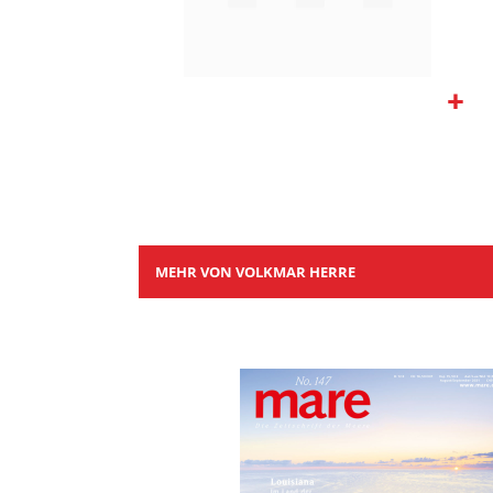
Zum
Anfang
der
Bildgalerie
springen
MEHR VON VOLKMAR HERRE