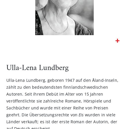
Zum
Anfang
der
Ulla-Lena Lundberg
Bildgalerie
springen
Ulla-Lena Lundberg, geboren 1947 auf den Åland-Inseln,
zählt zu den bedeutendsten finnlandschwedischen
Autoren. Seit ihrem Debüt im Alter von 15 Jahren
veröffentlichte sie zahlreiche Romane, Hörspiele und
Sachbücher und wurde mit einer Reihe von Preisen
geehrt. Die Übersetzungsrechte von
Eis
wurden in viele
Länder verkauft; es ist der erste Roman der Autorin, der
auf Deutsch erscheint.