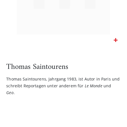
Zum
Anfang
der
Thomas Saintourens
Bildgalerie
springen
Thomas Saintourens, Jahrgang 1983, ist Autor in Paris und
schreibt Reportagen unter anderem für
Le Monde
und
Geo
.