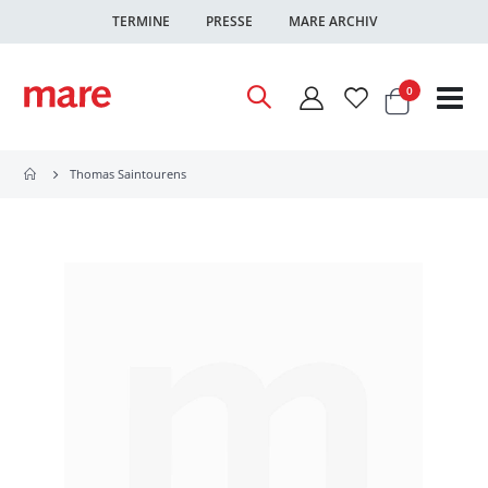
TERMINE
PRESSE
MARE ARCHIV
Warenkor
Artikel
0
Nav
ums
Thomas Saintourens
Zum
Ende
der
Bildgalerie
springen