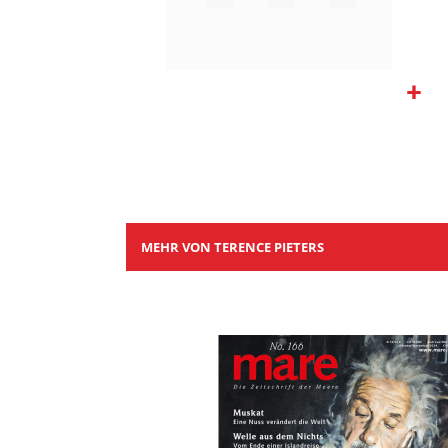
Zum
Anfang
der
Bildgalerie
springen
MEHR VON TERENCE PIETERS