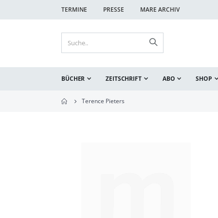
TERMINE
PRESSE
MARE ARCHIV
BÜCHER
ZEITSCHRIFT
ABO
SHOP
Terence Pieters
Zum
Ende
der
Bildgalerie
springen