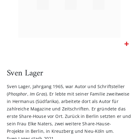
Zum
Anfang
der
Sven Lager
Bildgalerie
springen
Sven Lager, Jahrgang 1965, war Autor und Schriftsteller
(
Phosphor
,
Im Gras
). Er lebte mit seiner Familie zweitweise
in Hermanus (Südfarika), arbeitete dort als Autor für
zahlreiche Magazine und Zeitschriften. Er gründete das
erste Share-House vor Ort. Zurück in Berlin setzten er und
sein Frau Elke Naters, zwei weitere Share-Hause-
Projekte in Berlin, in Kreuzberg und Neu-Köln um.
Sven Lager starb 2021.