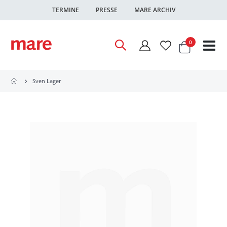
TERMINE
PRESSE
MARE ARCHIV
Warenkor
Artikel
0
Nav
ums
Sven Lager
Zum
Ende
der
Bildgalerie
springen