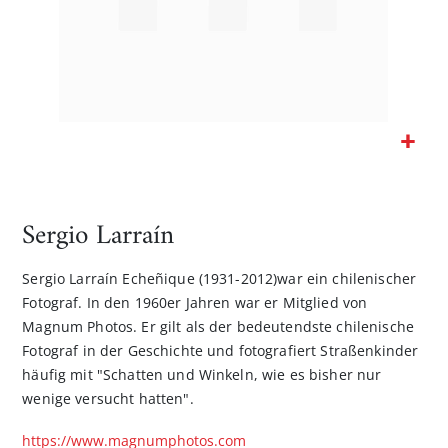
Zum
Anfang
der
Sergio Larraín
Bildgalerie
springen
Sergio Larraín Echeñique (1931-2012)war ein chilenischer
Fotograf. In den 1960er Jahren war er Mitglied von
Magnum Photos. Er gilt als der bedeutendste chilenische
Fotograf in der Geschichte und fotografiert Straßenkinder
häufig mit "Schatten und Winkeln, wie es bisher nur
wenige versucht hatten".
https://www.magnumphotos.com