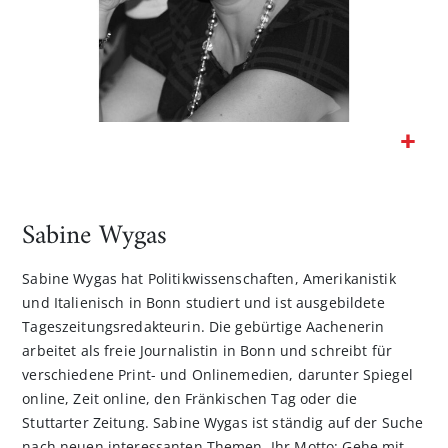
Zum
Anfang
der
Sabine Wygas
Bildgalerie
springen
Sabine Wygas hat Politikwissenschaften, Amerikanistik
und Italienisch in Bonn studiert und ist ausgebildete
Tageszeitungsredakteurin. Die gebürtige Aachenerin
arbeitet als freie Journalistin in Bonn und schreibt für
verschiedene Print- und Onlinemedien, darunter Spiegel
online, Zeit online, den Fränkischen Tag oder die
Stuttarter Zeitung. Sabine Wygas ist ständig auf der Suche
nach neuen interessanten Themen. Ihr Motto: Gehe mit