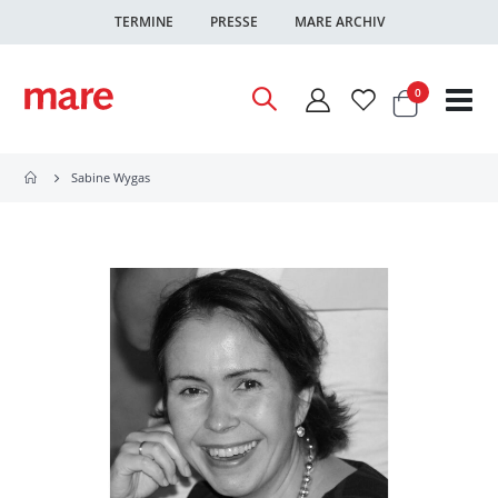
TERMINE
PRESSE
MARE ARCHIV
Warenkor
Artikel
0
Nav
ums
Sabine Wygas
Zum
Ende
der
Bildgalerie
springen