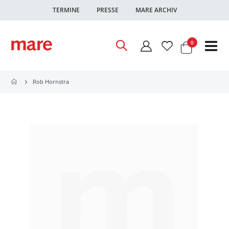
TERMINE
PRESSE
MARE ARCHIV
Warenkor
Artikel
0
Nav
ums
Rob Hornstra
Zum
Ende
der
Bildgalerie
springen