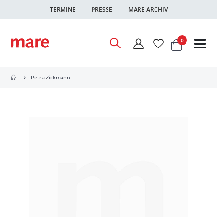
TERMINE
PRESSE
MARE ARCHIV
Warenkor
Artikel
0
Nav
ums
Petra Zickmann
Zum
Ende
der
Bildgalerie
springen