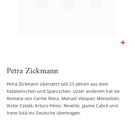
Zum
Anfang
der
Petra Zickmann
Bildgalerie
springen
Petra Zickmann
übersetzt seit 25 Jahren aus dem
Katalanischen und Spanischen. Unter anderem hat sie
Romane von Carme Riera, Manuel Vázquez Montalbán,
Víctor Català, Arturo Pérez- Reverte, Jaume Cabré und
Irene Solà ins Deutsche übertragen.