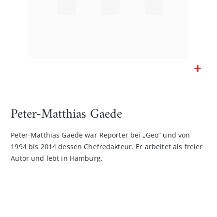
Zum
Anfang
der
Peter-Matthias Gaede
Bildgalerie
springen
Peter-Matthias Gaede war Reporter bei „Geo“ und von
1994 bis 2014 dessen Chefredakteur. Er arbeitet als freier
Autor und lebt in Hamburg.