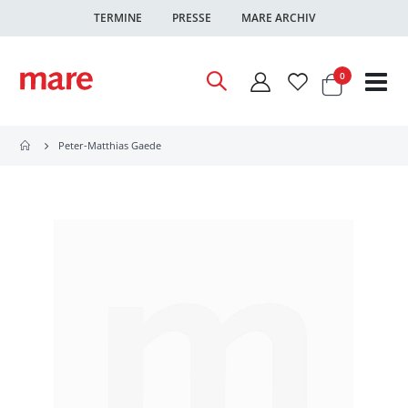
TERMINE
PRESSE
MARE ARCHIV
Warenkor
Artikel
0
Nav
ums
Peter-Matthias Gaede
Zum
Ende
der
Bildgalerie
springen