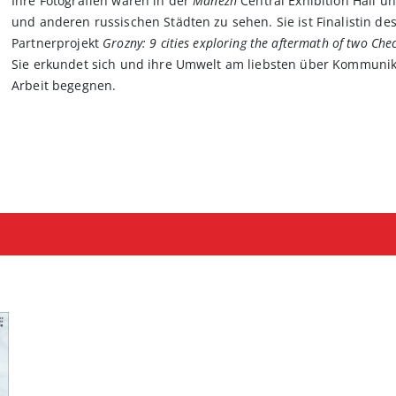
Ihre Fotografien waren in der
Manezh
Central Exhibition Hall u
und anderen russischen Städten zu sehen. Sie ist Finalistin de
Partnerprojekt
Grozny: 9 cities exploring the aftermath of two Ch
Sie erkundet sich und ihre Umwelt am liebsten über Kommunika
Arbeit begegnen.