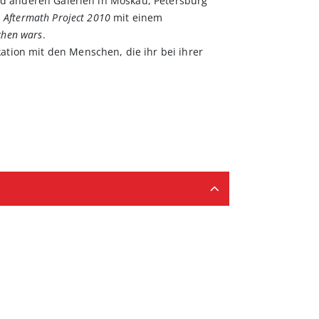
nd anderen Galerien in Moskau, Petersburg
s
Aftermath Project 2010
mit einem
echen wars
.
tion mit den Menschen, die ihr bei ihrer