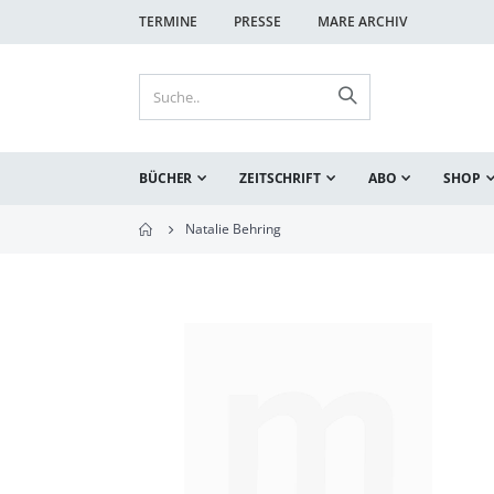
TERMINE
PRESSE
MARE ARCHIV
BÜCHER
ZEITSCHRIFT
ABO
SHOP
Natalie Behring
Zum
Ende
der
Bildgalerie
springen