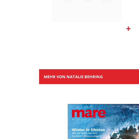
Zum
Anfang
der
Bildgalerie
springen
MEHR VON NATALIE BEHRING