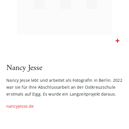
Zum
Anfang
der
Nancy Jesse
Bildgalerie
springen
Nancy Jesse lebt und arbeitet als Fotografin in ­Berlin. 2022
war sie für ihre Abschlussarbeit an der ­Ostkreuzschule
erstmals auf Eigg. Es wurde ein Langzeitprojekt daraus.
nancyjesse.de