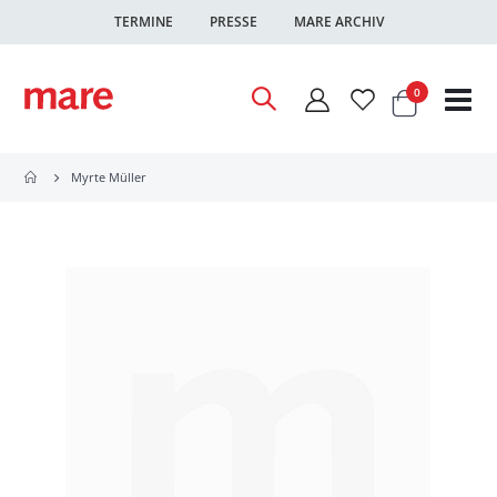
TERMINE
PRESSE
MARE ARCHIV
Warenkor
Artikel
0
Nav
ums
Myrte Müller
Zum
Ende
der
Bildgalerie
springen