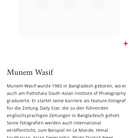
Zum
Anfang
der
Munem Wasif
Bildgalerie
springen
Munem Wasif wurde 1983 in Bangladesh geboren, wo er
auch am Pathshala South Asian Institute of Photography
graduierte. Er startet seine Karriere als Feature-Fotograf
für die Zeitung Daily Star, die zu den führenden
englischsprachigen Zeitungen in Bangladesch gehört.
Seine Fotografien werden auch international
veröffentlicht, zum Beispiel im Le Monde, Himal
Southasian, Asian Geographic, Photo District News,