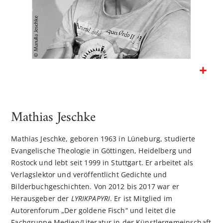
Zum
Anfang
der
Mathias Jeschke
Bildgalerie
springen
Mathias Jeschke, geboren 1963 in Lüneburg, studierte
Evangelische Theologie in Göttingen, Heidelberg und
Rostock und lebt seit 1999 in Stuttgart. Er arbeitet als
Verlagslektor und veröffentlicht Gedichte und
Bilderbuchgeschichten. Von 2012 bis 2017 war er
Herausgeber der
LYRIKPAPYRI
. Er ist Mitglied im
Autorenforum „Der goldene Fisch“ und leitet die
Fachgruppe Medien/Literatur in der Künstlergemeinschaft