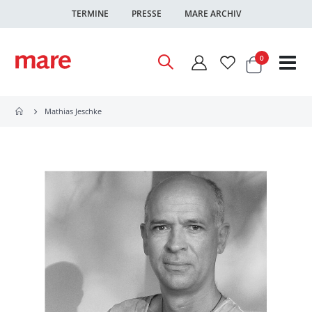
TERMINE
PRESSE
MARE ARCHIV
Warenkor
Artikel
0
Nav
ums
Mathias Jeschke
Zum
Ende
der
Bildgalerie
springen