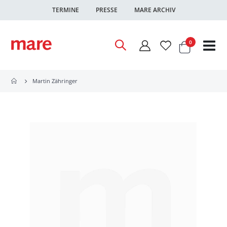
TERMINE
PRESSE
MARE ARCHIV
Warenkor
Artikel
0
Nav
ums
Martin Zähringer
Zum
Ende
der
Bildgalerie
springen