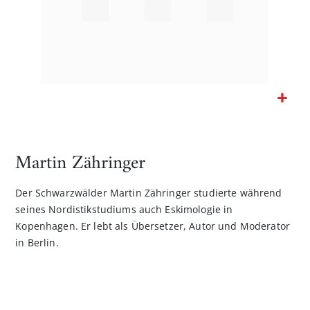
Zum
Anfang
der
Martin Zähringer
Bildgalerie
springen
Der Schwarzwälder Martin Zähringer studierte während
seines Nordistikstudiums auch Eskimologie in
Kopenhagen. Er lebt als Übersetzer, Autor und Moderator
in Berlin.