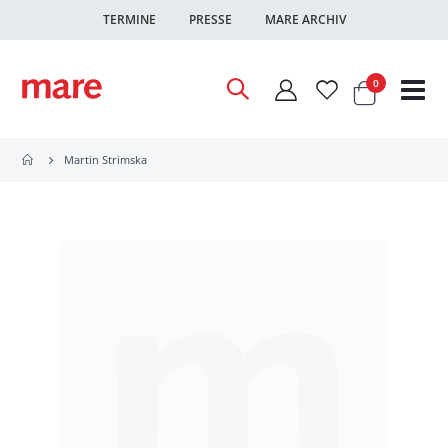
TERMINE
PRESSE
MARE ARCHIV
Warenkor
Artikel
0
Nav
ums
Martin Strimska
Zum
Ende
der
Bildgalerie
springen