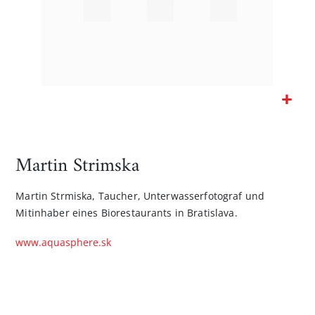
Zum
Anfang
der
Martin Strimska
Bildgalerie
springen
Martin Strmiska, Taucher, Unterwasserfotograf und
Mitinhaber eines Biorestaurants in Bratislava.
www.aquasphere.sk