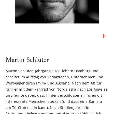
Zum
Anfang
der
Martin Schlüter
Bildgalerie
springen
Martin Schlüter, Jahrgang 1977, lebt in Hamburg und
arbeitet im Auftrag von Redaktionen, Unternehmen und
Werbeagenturen im In- und Ausland. Nach dem Abitur
fuhr er mit dem Fahrrad von Nordalaska nach Los Angeles
und lernte dabei, dass hinter verschlossenen Türen oft
interessante Menschen stecken (und dass eine Kamera
ein Türöffner sein kann). Nach Studienjahren in
Dortmund, Wolverhampton und Hannover fühlt er sich