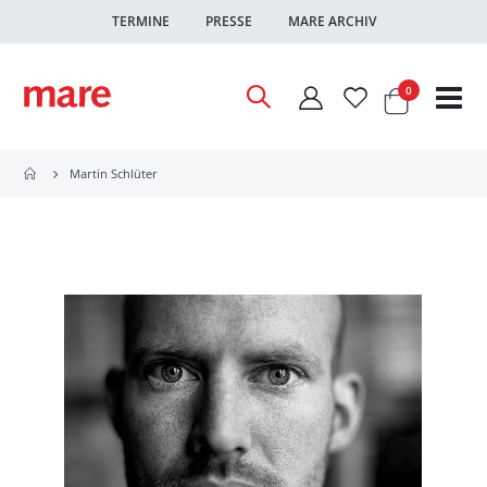
TERMINE
PRESSE
MARE ARCHIV
Warenkor
Artikel
0
Nav
ums
Martin Schlüter
Zum
Ende
der
Bildgalerie
springen