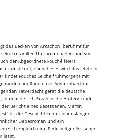
egt das Becken von Arcachon, berühmt für
, seine reizvollen Uferpromenaden und vor
Auch der Abgeordnete Fouché feiert
sternfeste mit, doch dieses wird das letzte in
er findet Fouchés Leiche frühmorgens mit
e gebunden am Rand einer Austernbank im
ingenden Tatverdacht gerät die deutsche
t, in dem der Ich-Erzähler die Hintergründe
t der Bericht eines Besessenen. Martin
st" ist die Geschichte einer lebenslangen
hnlicher Liebesroman und ein
m sich zugleich eine Perle zeitgenössischer
 lässt.