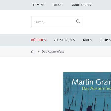
TERMINE
PRESSE
MARE ARCHIV
BÜCHER
ZEITSCHRIFT
ABO
SHOP
Das Austernfest
Zum
Ende
der
Bildgalerie
springen