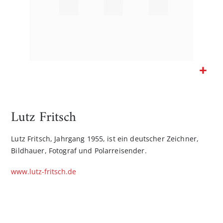
Zum
Anfang
der
Lutz Fritsch
Bildgalerie
springen
Lutz Fritsch, Jahrgang 1955, ist ein deutscher Zeichner,
Bildhauer, Fotograf und Polarreisender.
www.lutz-fritsch.de