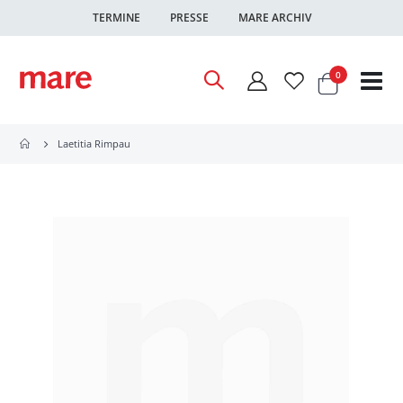
TERMINE
PRESSE
MARE ARCHIV
Warenkor
Artikel
0
Nav
ums
Laetitia Rimpau
Zum
Ende
der
Bildgalerie
springen