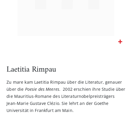
Zum
Anfang
der
Laetitia Rimpau
Bildgalerie
springen
Zu mare kam Laetitia Rimpau über die Literatur, genauer
über die
Poesie des Meeres
. 2002 erschien ihre Studie über
die Mauritius-Romane des Literaturnobelpreisträgers
Jean-Marie Gustave Clézio. Sie lehrt an der Goethe
Universität in Frankfurt am Main.