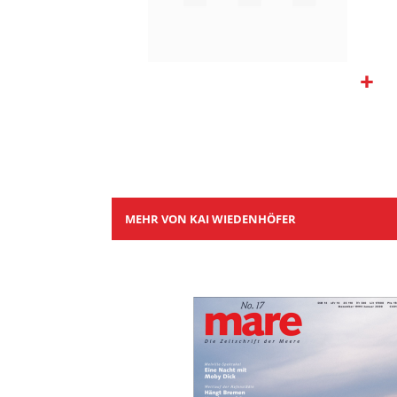
Zum
Anfang
der
Bildgalerie
springen
MEHR VON KAI WIEDENHÖFER