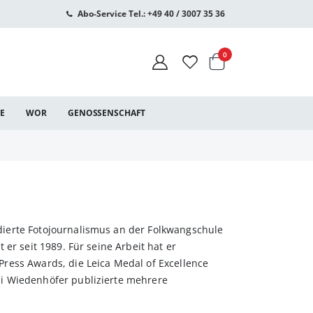
Abo-Service Tel.: +49 40 / 3007 35 36
Warenkorb
Artikel
0
CE
WOR
GENOSSENSCHAFT
ierte Fotojournalismus an der Folkwangschule
er seit 1989. Für seine Arbeit hat er
ress Awards, die Leica Medal of Excellence
i Wiedenhöfer publizierte mehrere