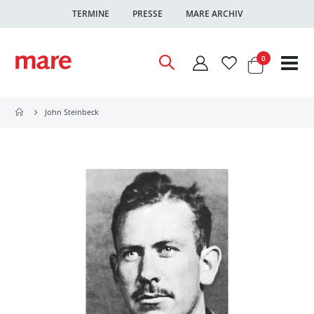
TERMINE
PRESSE
MARE ARCHIV
Warenkor
Artikel
0
Nav
ums
John Steinbeck
Zum
Ende
der
Bildgalerie
springen