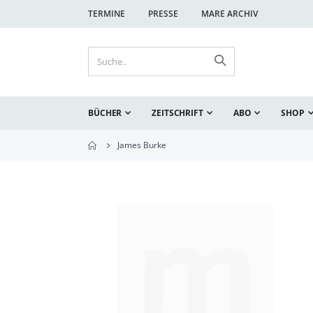
TERMINE
PRESSE
MARE ARCHIV
BÜCHER
ZEITSCHRIFT
ABO
SHOP
James Burke
Zum
Ende
der
Bildgalerie
springen