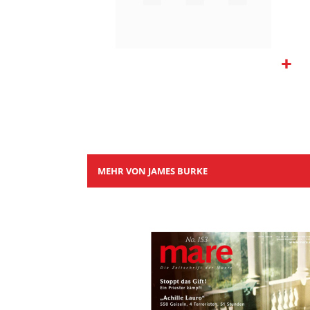
Zum
Anfang
der
Bildgalerie
springen
MEHR VON JAMES BURKE