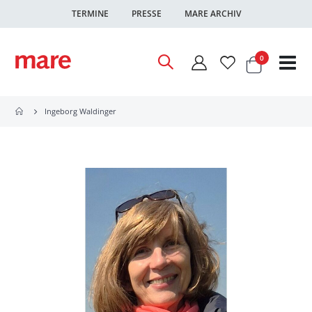
TERMINE
PRESSE
MARE ARCHIV
Warenkor
Artikel
0
Nav
ums
Ingeborg Waldinger
Zum
Ende
der
Bildgalerie
springen