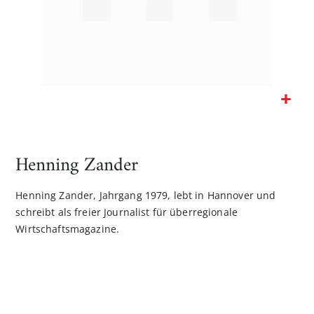
Zum
Anfang
der
Henning Zander
Bildgalerie
springen
Henning Zander, Jahrgang 1979, lebt in Hannover und
schreibt als freier Journalist für überregionale
Wirtschaftsmagazine.