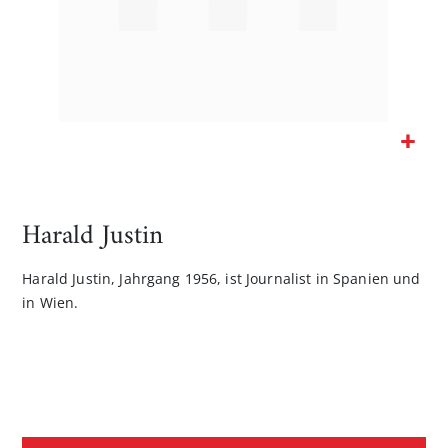
Zum
Anfang
der
Harald Justin
Bildgalerie
springen
Harald Justin, Jahrgang 1956, ist Journalist in Spanien und
in Wien.