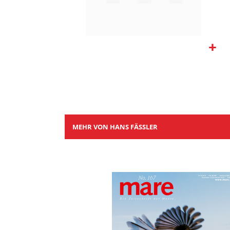
Zum
Anfang
der
Bildgalerie
springen
MEHR VON HANS FÄSSLER