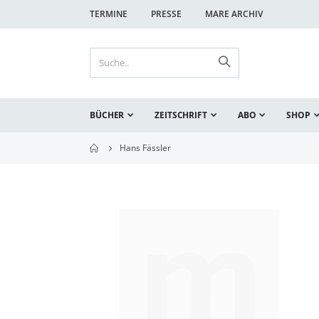
TERMINE
PRESSE
MARE ARCHIV
BÜCHER
ZEITSCHRIFT
ABO
SHOP
Hans Fässler
Zum
Ende
der
Bildgalerie
springen