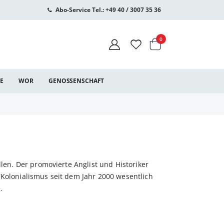
Abo-Service Tel.: +49 40 / 3007 35 36
Warenkorb
Artikel
0
CE
WOR
GENOSSENSCHAFT
len. Der promovierte Anglist und His­toriker
 Kolonialismus seit dem Jahr 2000 wesentlich
.