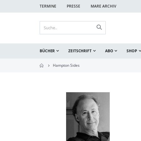
TERMINE
PRESSE
MARE ARCHIV
BÜCHER
ZEITSCHRIFT
ABO
SHOP
Hampton Sides
Zum
Ende
der
Bildgalerie
springen