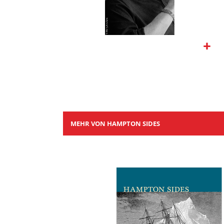
Zum
Anfang
der
Bildgalerie
springen
MEHR VON HAMPTON SIDES