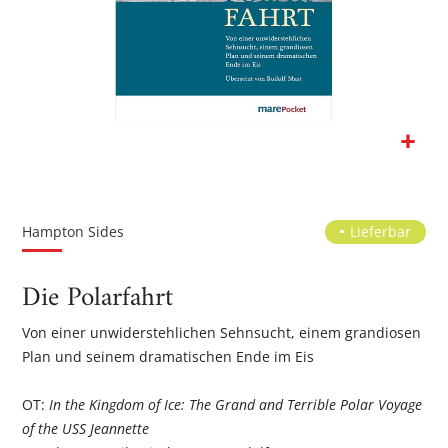
Zum
Anfang
der
Hampton Sides
Lieferbar
Bildgalerie
springen
Die Polarfahrt
Von einer unwiderstehlichen Sehnsucht, einem grandiosen
Plan und seinem dramatischen Ende im Eis
OT:
In the Kingdom of Ice: The Grand and Terrible Polar Voyage
of the USS Jeannette