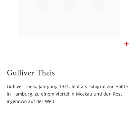
Zum
Anfang
der
Gulliver Theis
Bildgalerie
springen
Gulliver Theis, Jahrgang 1971, lebt als Fotograf zur Hälfte
in Hamburg, zu einem Viertel in Moskau und den Rest
irgendwo auf der Welt.