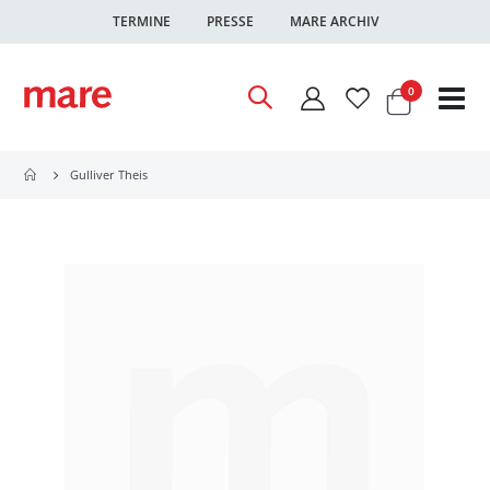
TERMINE
PRESSE
MARE ARCHIV
Warenkor
Artikel
0
Nav
ums
Gulliver Theis
Zum
Ende
der
Bildgalerie
springen