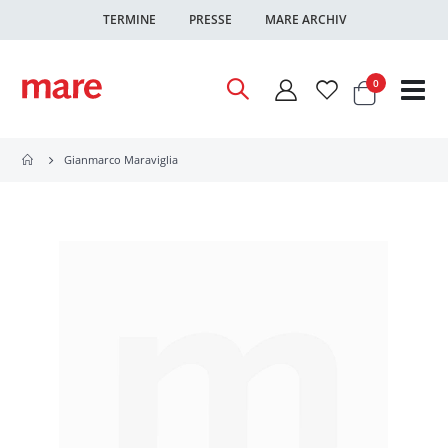
TERMINE
PRESSE
MARE ARCHIV
Warenkor
Artikel
0
Nav
ums
Gianmarco Maraviglia
Zum
Ende
der
Bildgalerie
springen