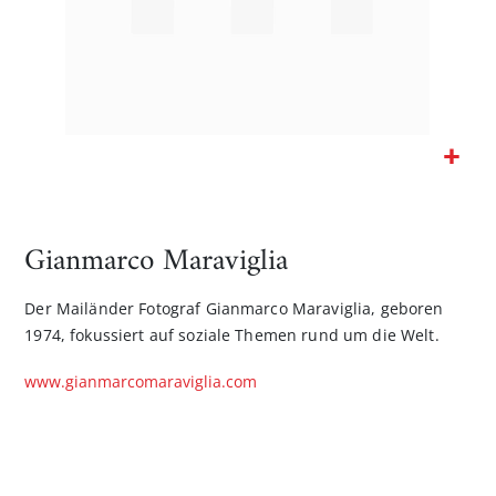
Zum
Anfang
der
Gianmarco Maraviglia
Bildgalerie
springen
Der Mailänder Fotograf Gianmarco Maraviglia, geboren
1974, fokussiert auf soziale Themen rund um die Welt.
www.gianmarcomaraviglia.com