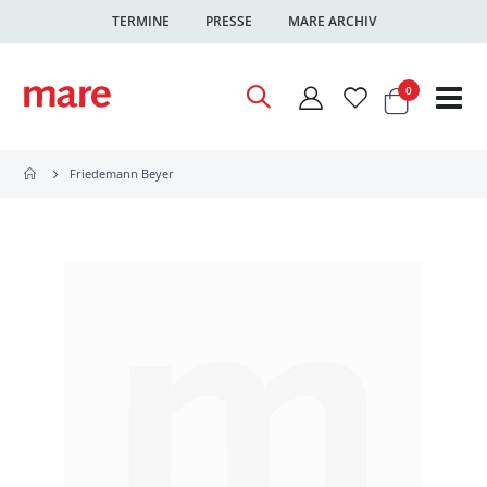
TERMINE
PRESSE
MARE ARCHIV
Warenkor
Artikel
0
Nav
ums
Friedemann Beyer
Zum
Ende
der
Bildgalerie
springen