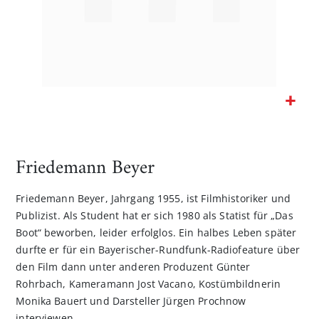
Zum
Anfang
der
Friedemann Beyer
Bildgalerie
springen
Friedemann Beyer, Jahrgang 1955, ist Filmhistoriker und
Publizist. Als Student hat er sich 1980 als Statist für „Das
Boot“ beworben, leider erfolglos. Ein halbes Leben später
durfte er für ein Bayerischer-Rundfunk-Radiofeature über
den Film dann unter anderen Produzent Günter
Rohrbach, Kameramann Jost Vacano, Kostümbildnerin
Monika Bauert und Darsteller ­Jürgen Prochnow
interviewen.