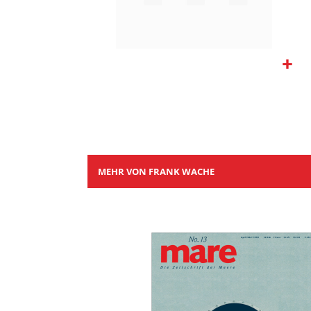
Zum
Anfang
der
Bildgalerie
springen
MEHR VON FRANK WACHE