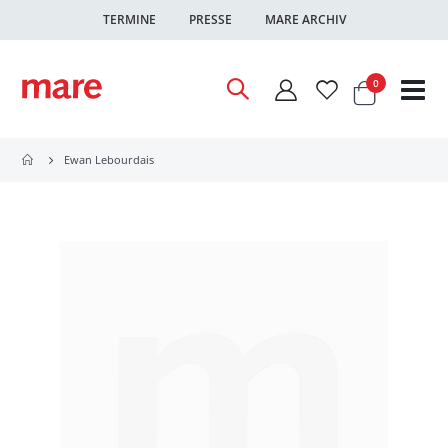
TERMINE
PRESSE
MARE ARCHIV
Warenkor
Artikel
0
Nav
ums
Ewan Lebourdais
Zum
Ende
der
Bildgalerie
springen