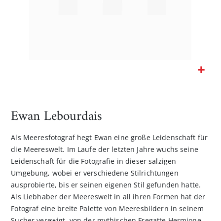
Zum
Anfang
der
Ewan Lebourdais
Bildgalerie
springen
Als Meeresfotograf hegt Ewan eine große Leidenschaft für
die Meereswelt. Im Laufe der letzten Jahre wuchs seine
Leidenschaft für die Fotografie in dieser salzigen
Umgebung, wobei er verschiedene Stilrichtungen
ausprobierte, bis er seinen eigenen Stil gefunden hatte.
Als Liebhaber der Meereswelt in all ihren Formen hat der
Fotograf eine breite Palette von Meeresbildern in seinem
Sucher verewigt, von der mythischen Fregatte Hermione