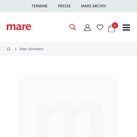
TERMINE
PRESSE
MARE ARCHIV
Warenkor
Artikel
0
Nav
ums
Ellen Scholtens
Zum
Ende
der
Bildgalerie
springen