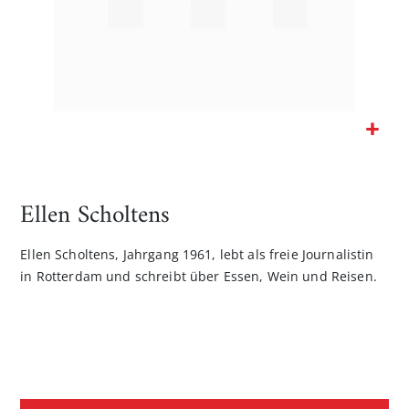
Zum
Anfang
der
Ellen Scholtens
Bildgalerie
springen
Ellen Scholtens, Jahrgang 1961, lebt als freie Journalistin
in Rotterdam und schreibt über Essen, Wein und Reisen.