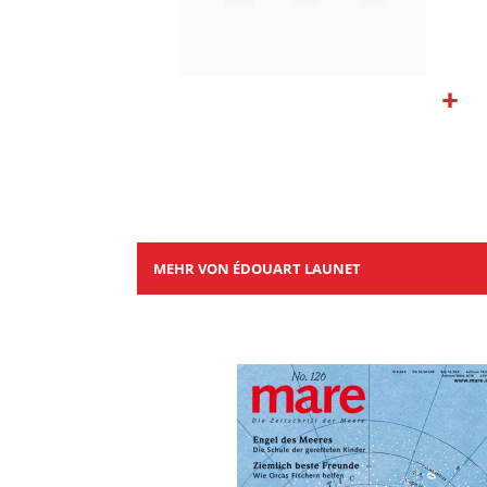
Zum
Anfang
der
Bildgalerie
springen
MEHR VON ÉDOUART LAUNET