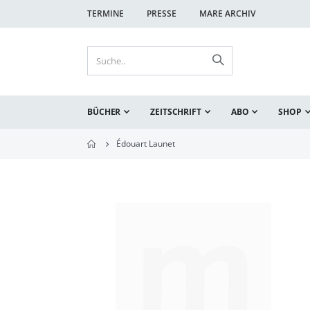
TERMINE
PRESSE
MARE ARCHIV
BÜCHER
ZEITSCHRIFT
ABO
SHOP
Édouart Launet
Zum
Ende
der
Bildgalerie
springen