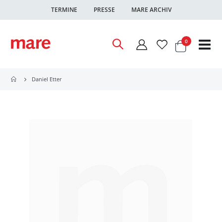
TERMINE
PRESSE
MARE ARCHIV
Warenkor
Artikel
0
Nav
ums
Daniel Etter
Zum
Ende
der
Bildgalerie
springen