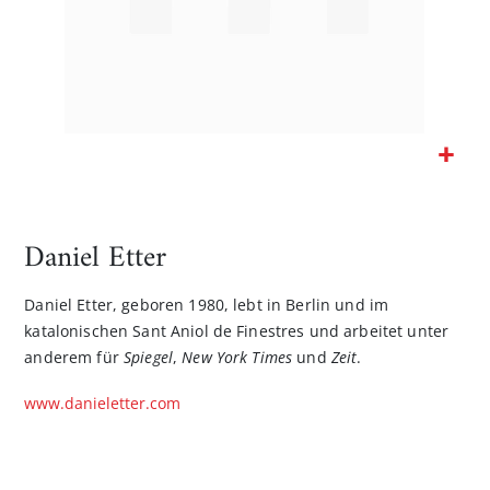
Zum
Anfang
der
Daniel Etter
Bildgalerie
springen
Daniel Etter, geboren 1980, lebt in Berlin und im
katalonischen Sant Aniol de Finestres und arbeitet unter
anderem für
Spiegel
,
New York Times
und
Zeit
.
www.danieletter.com