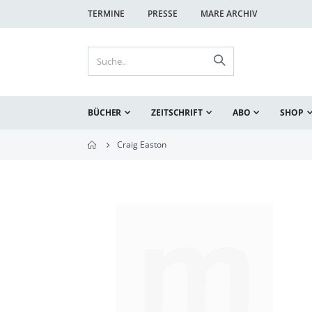
TERMINE
PRESSE
MARE ARCHIV
BÜCHER
ZEITSCHRIFT
ABO
SHOP
Craig Easton
Zum
Ende
der
Bildgalerie
springen