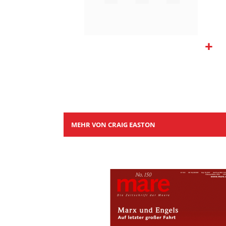
Zum
Anfang
der
Bildgalerie
springen
MEHR VON CRAIG EASTON