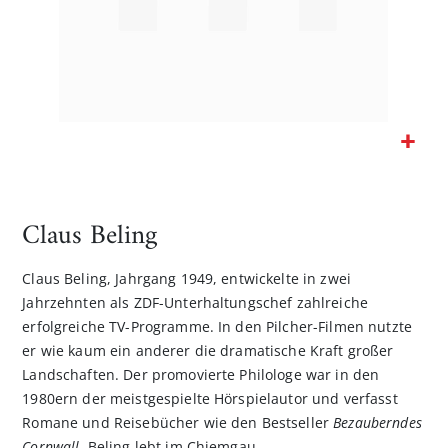
Zum
Anfang
der
Claus Beling
Bildgalerie
springen
Claus Beling, Jahrgang 1949, entwickelte in zwei
Jahrzehnten als ZDF-Unterhaltungschef zahlreiche
erfolgreiche TV-Programme. In den Pilcher-Filmen nutzte
er wie kaum ein anderer die dramatische Kraft großer
Landschaften. Der promovierte Philologe war in den
1980ern der meistgespielte Hörspielautor und verfasst
Romane und Reisebücher wie den Bestseller
Bezauberndes
Cornwall
. Beling lebt im Chiemgau.