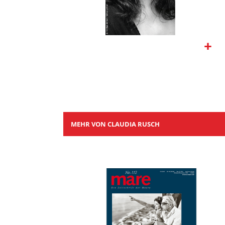
Zum
Anfang
der
Bildgalerie
springen
MEHR VON CLAUDIA RUSCH