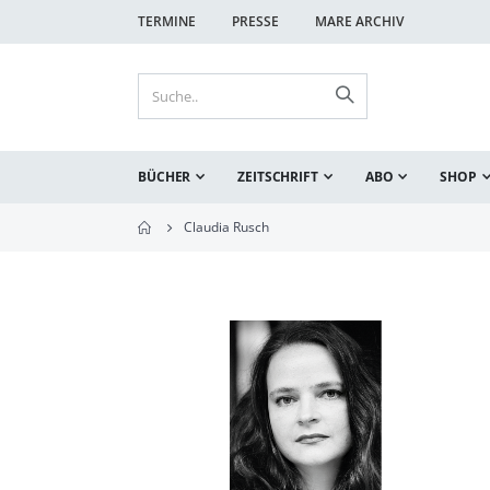
TERMINE
PRESSE
MARE ARCHIV
BÜCHER
ZEITSCHRIFT
ABO
SHOP
Claudia Rusch
Zum
Ende
der
Bildgalerie
springen