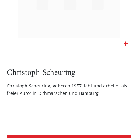
Zum
Anfang
der
Christoph Scheuring
Bildgalerie
springen
Christoph Scheuring, geboren 1957, lebt und arbeitet als
freier Autor in Dithmarschen und Hamburg.