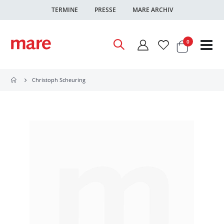
TERMINE
PRESSE
MARE ARCHIV
Warenkor
Artikel
0
Nav
ums
Christoph Scheuring
Zum
Ende
der
Bildgalerie
springen