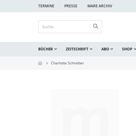
TERMINE
PRESSE
MARE ARCHIV
BÜCHER
ZEITSCHRIFT
ABO
SHOP
Charlotte Schreiber
Zum
Ende
der
Bildgalerie
springen