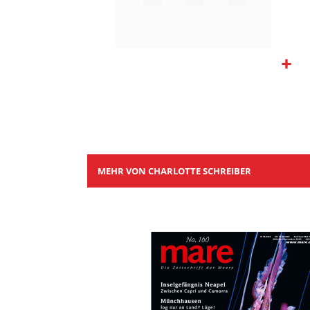
Zum
Anfang
der
Bildgalerie
springen
MEHR VON CHARLOTTE SCHREIBER