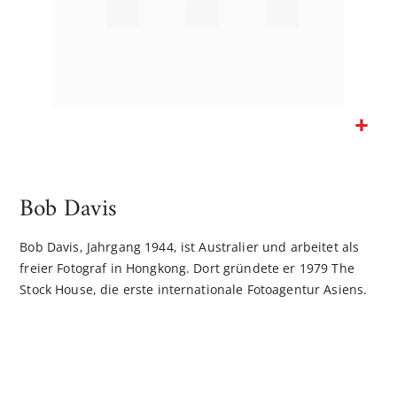
Zum
Anfang
der
Bob Davis
Bildgalerie
springen
Bob Davis, Jahrgang 1944, ist Australier und arbeitet als
freier Fotograf in Hongkong. Dort gründete er 1979 The
Stock House, die erste internationale Fotoagentur Asiens.