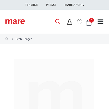
TERMINE
PRESSE
MARE ARCHIV
Warenkor
Artikel
0
Nav
ums
Beate Tröger
Zum
Ende
der
Bildgalerie
springen