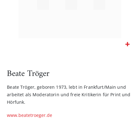
Zum
Anfang
der
Beate Tröger
Bildgalerie
springen
Beate Tröger, geboren 1973, lebt in Frankfurt/Main und
arbeitet als Moderatorin und freie Kritikerin für Print und
Hörfunk.
www.beatetroeger.de