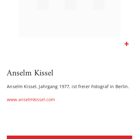
Zum
Anfang
der
Anselm Kissel
Bildgalerie
springen
Anselm Kissel, Jahrgang 1977, ist freier Fotograf in Berlin.
www.anselmkissel.com