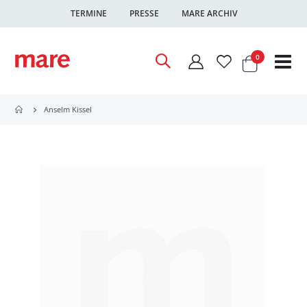
TERMINE
PRESSE
MARE ARCHIV
Warenkor
Artikel
0
Nav
ums
Anselm Kissel
Zum
Ende
der
Bildgalerie
springen