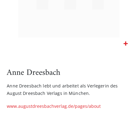
Zum
Anfang
der
Anne Dreesbach
Bildgalerie
springen
Anne Dreesbach lebt und arbeitet als Verlegerin des
August Dreesbach Verlags in München.
www.augustdreesbachverlag.de/pages/about